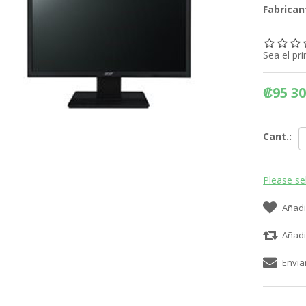
Fabrican
Sea el pr
₡95 30
Cant.:
Please se
Añadi
Añadi
Envia