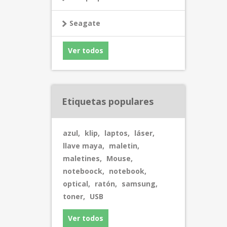
Seagate
Ver todos
Etiquetas populares
azul
,
klip
,
laptos
,
láser
,
llave maya
,
maletin
,
maletines
,
Mouse
,
noteboock
,
notebook
,
optical
,
ratón
,
samsung
,
toner
,
USB
Ver todos