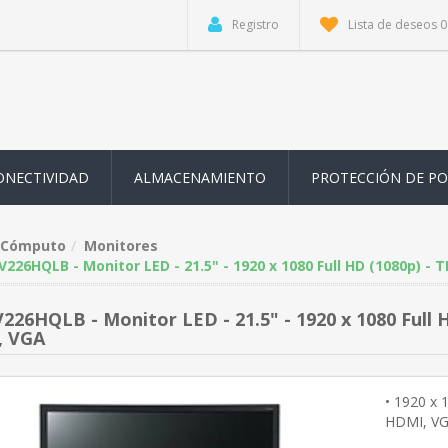
Registro
Lista de deseos
0
ONECTIVIDAD
ALMACENAMIENTO
PROTECCIÓN DE P
Cómputo
Monitores
V226HQLB - Monitor LED - 21.5" - 1920 x 1080 Full HD (1080p) - 
226HQLB - Monitor LED - 21.5" - 1920 x 1080 Full H
, VGA
• 1920 x 
HDMI, VG