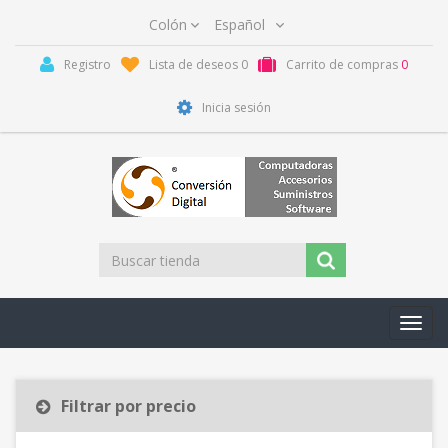
Registro
Lista de deseos
0
Carrito de compras
0
Inicia sesión
Toggl
navig
Filtrar por precio