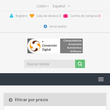
Registro
Lista de deseos
0
Carrito de compras
0
Inicia sesión
Toggl
navig
Filtrar por precio