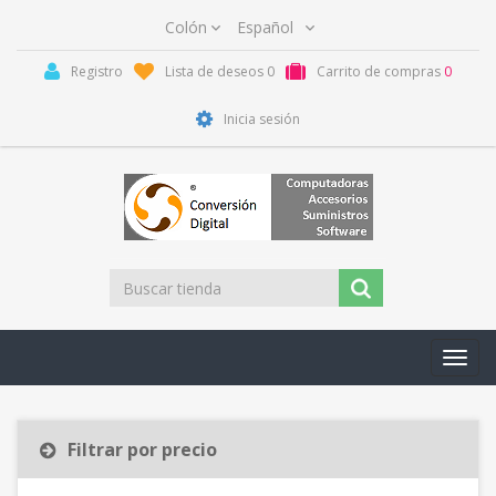
Registro
Lista de deseos
0
Carrito de compras
0
Inicia sesión
Toggl
navig
Filtrar por precio