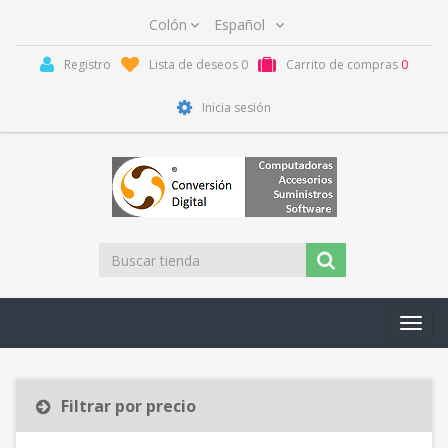
Registro
Lista de deseos
0
Carrito de compras
0
Inicia sesión
Toggl
navig
Filtrar por precio