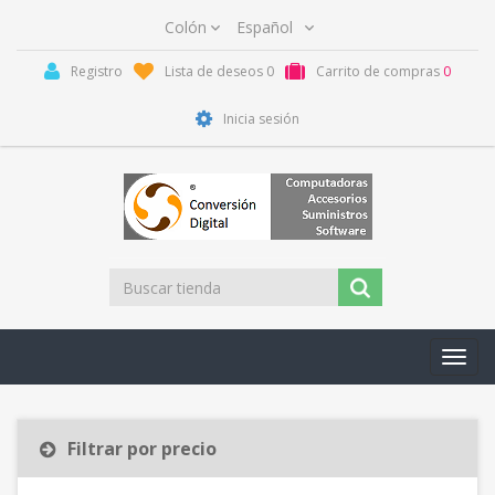
Registro
Lista de deseos
0
Carrito de compras
0
Inicia sesión
Toggl
navig
Filtrar por precio