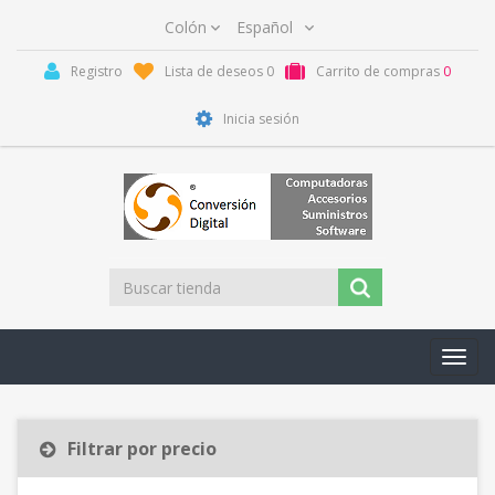
Registro
Lista de deseos
0
Carrito de compras
0
Inicia sesión
Toggl
navig
Filtrar por precio