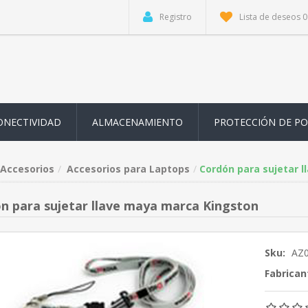
Registro
Lista de deseos
0
ONECTIVIDAD
ALMACENAMIENTO
PROTECCIÓN DE P
Accesorios
Accesorios para Laptops
Cordón para sujetar 
n para sujetar llave maya marca Kingston
Sku:
AZ
Fabrican