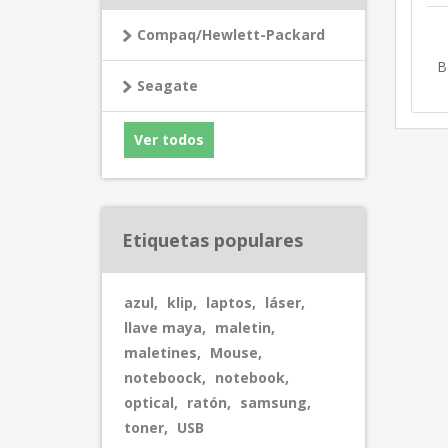
Compaq/Hewlett-Packard
B
Seagate
Ver todos
Etiquetas populares
azul
,
klip
,
laptos
,
láser
,
llave maya
,
maletin
,
maletines
,
Mouse
,
noteboock
,
notebook
,
optical
,
ratón
,
samsung
,
toner
,
USB