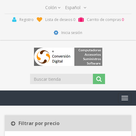
Registro
Lista de deseos
0
Carrito de compras
0
Inicia sesión
Toggl
navig
Filtrar por precio