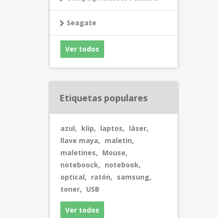
Seagate
Ver todos
Etiquetas populares
azul
,
klip
,
laptos
,
láser
,
llave maya
,
maletin
,
maletines
,
Mouse
,
noteboock
,
notebook
,
optical
,
ratón
,
samsung
,
toner
,
USB
Ver todos