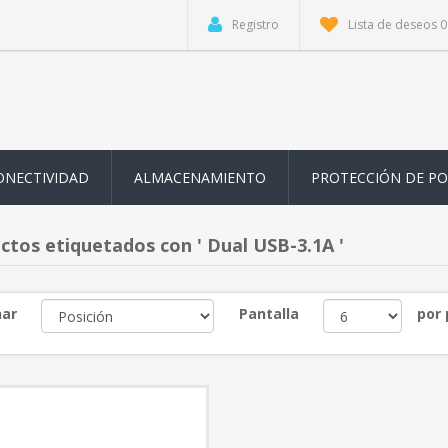
Registro
Lista de deseos
0
ONECTIVIDAD
ALMACENAMIENTO
PROTECCIÓN DE P
ctos etiquetados con ' Dual USB-3.1A '
ar
Pantalla
por