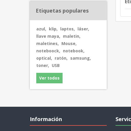
Et
Etiquetas populares
azul
,
klip
,
laptos
,
láser
,
llave maya
,
maletin
,
maletines
,
Mouse
,
noteboock
,
notebook
,
optical
,
ratón
,
samsung
,
toner
,
USB
Ver todos
Información
Servic