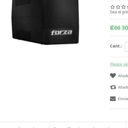
Sea el pr
₡66 30
Cant.:
Please se
Añadi
Añadi
Envia