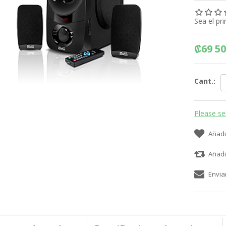
Sea el pr
₡69 50
Cant.:
Please se
Añadi
Añadi
Envia