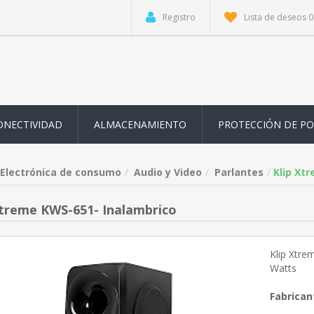
Registro
Lista de deseos
0
ONECTIVIDAD
ALMACENAMIENTO
PROTECCIÓN DE P
Electrónica de consumo
Audio y Video
Parlantes
Klip Xt
Xtreme KWS-651- Inalambrico
Klip Xtre
Watts
Fabrican