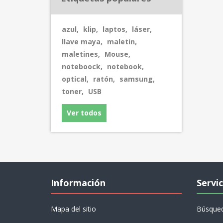
azul
,
klip
,
laptos
,
láser
,
llave maya
,
maletin
,
maletines
,
Mouse
,
noteboock
,
notebook
,
optical
,
ratón
,
samsung
,
toner
,
USB
Ver todos
Información
Servic
Mapa del sitio
Búsque