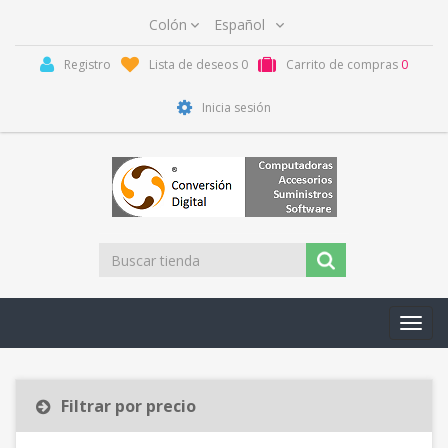
Registro
Lista de deseos
0
Carrito de compras
0
Inicia sesión
Toggl
navig
Filtrar por precio