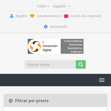
Registro
Lista de deseos
0
Carrito de compras
0
Inicia sesión
Toggl
navig
Filtrar por precio