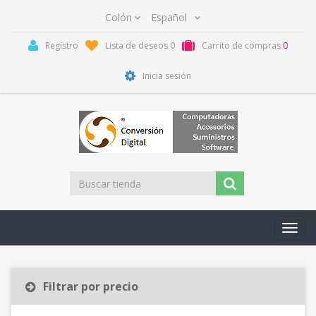
Registro
Lista de deseos
0
Carrito de compras
0
Inicia sesión
Toggl
navig
Filtrar por precio