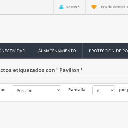
Registro
Lista de deseos
0
ONECTIVIDAD
ALMACENAMIENTO
PROTECCIÓN DE P
ctos etiquetados con ' Pavilion '
ar
Pantalla
por