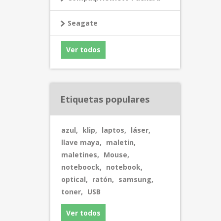
Seagate
Ver todos
Etiquetas populares
azul
,
klip
,
laptos
,
láser
,
llave maya
,
maletin
,
maletines
,
Mouse
,
noteboock
,
notebook
,
optical
,
ratón
,
samsung
,
toner
,
USB
Ver todos