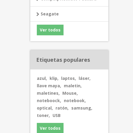
Seagate
Ver todos
Etiquetas populares
azul
,
klip
,
laptos
,
láser
,
llave maya
,
maletin
,
maletines
,
Mouse
,
noteboock
,
notebook
,
optical
,
ratón
,
samsung
,
toner
,
USB
Ver todos