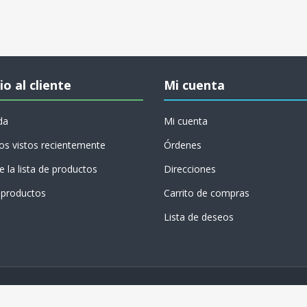
io al cliente
Mi cuenta
da
Mi cuenta
os vistos recientemente
Órdenes
 la lista de productos
Direcciones
productos
Carrito de compras
Lista de deseos
Copyright © 2026 Conversión Digital. Todos los
derechos reservados.