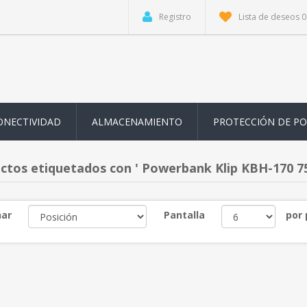
Registro
Lista de deseos
0
ONECTIVIDAD
ALMACENAMIENTO
PROTECCIÓN DE P
ctos etiquetados con ' Powerbank Klip KBH-170 75
ar
Pantalla
por