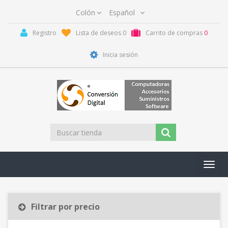
Registro
Lista de deseos
0
Carrito de compras
0
Inicia sesión
Toggl
navig
Filtrar por precio