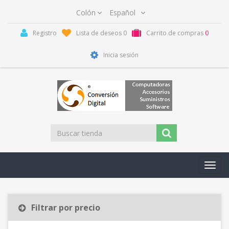
Registro
Lista de deseos
0
Carrito de compras
0
Inicia sesión
Toggl
navig
Filtrar por precio