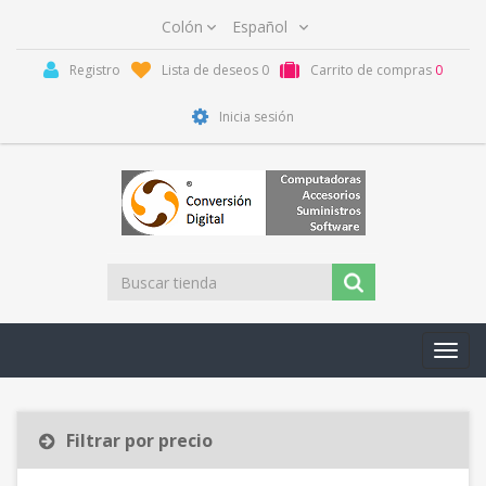
Registro
Lista de deseos
0
Carrito de compras
0
Inicia sesión
Toggl
navig
Filtrar por precio