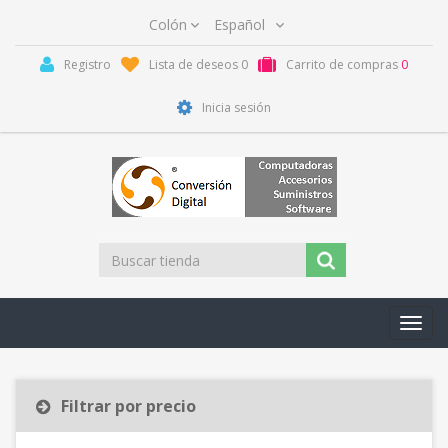
Registro
Lista de deseos
0
Carrito de compras
0
Inicia sesión
Toggl
navig
Filtrar por precio