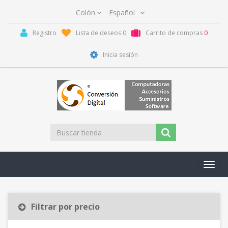
Registro
Lista de deseos
0
Carrito de compras
0
Inicia sesión
Toggl
navig
Filtrar por precio